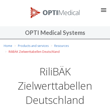
O
P
T
I
OPTI Medical Systems
M
You
e
Home
Products and services
Resources
are
d
RiliBÄK Zielwerttabellen Deutschland
here
i
c
RiliBÄK
a
l
Zielwerttabellen
S
y
Deutschland
s
t